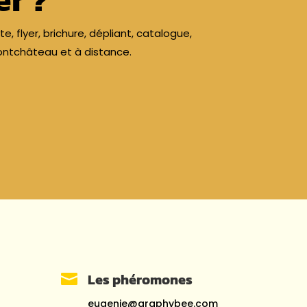
, flyer, brichure, dépliant, catalogue,
Pontchâteau et à distance.
Les phéromones

eugenie@graphybee.com