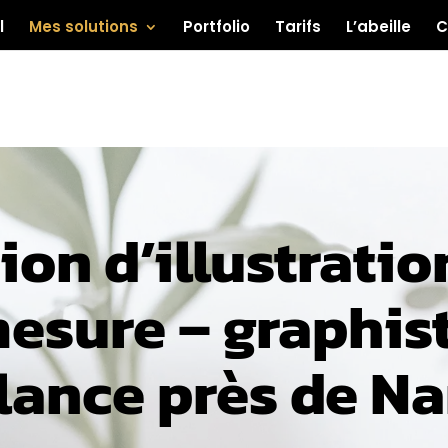
l
Mes solutions
Portfolio
Tarifs
L’abeille
C
ion d’illustratio
esure – graphis
lance près de N