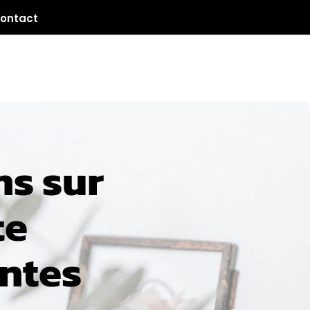
ontact
ns sur
te
antes