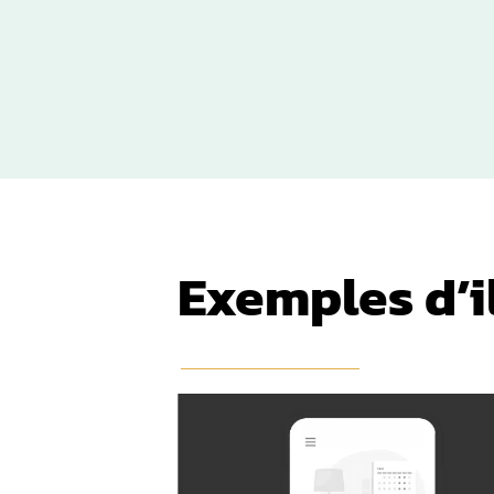
Création
Je réalise l’illustration en coh
Exemples d’i