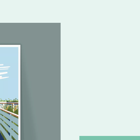
Je crée des illustrati
site web
réseaux sociaux
supports imprimés (flyer
infographies
supports de présentati
L’illustration s’adapte auss
compréhension des conte