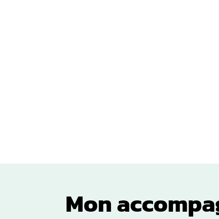
Chaque projet est conçu en fonctio
votre activité
votre cible
votre identité visuelle
Mon accompa